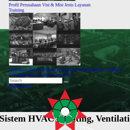
Profil Perusahaan
Visi & Misi
Jenis Layanan
Training
Sertifikasi
Non Sertifikasi
In House Training
Jadwal Terdekat
Consultant ISO
Gallery
Contact Us
Registration
Sistem HVAC (Heating, Ventilati