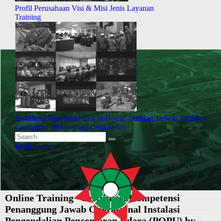
Profil Perusahaan
Visi & Misi
Jenis Layanan
Training
Sertifikasi
Non Sertifikasi
In House Training
Jadwal Terdekat
Consultant ISO
Gallery
Contact Us
Registration
Online Training - Sertifikasi Kompetensi
Penanggung Jawab Operasional Instalasi
Pengendalian Pencemaran Udara (POPU) by