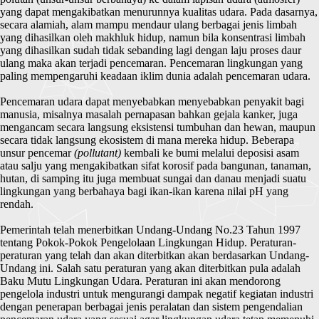
yang dapat mengakibatkan menurunnya kualitas udara. Pada dasarnya,
secara alamiah, alam mampu mendaur ulang berbagai jenis limbah
yang dihasilkan oleh makhluk hidup, namun bila konsentrasi limbah
yang dihasilkan sudah tidak sebanding lagi dengan laju proses daur
ulang maka akan terjadi pencemaran. Pencemaran lingkungan yang
paling mempengaruhi keadaan iklim dunia adalah pencemaran udara.
Pencemaran udara dapat menyebabkan menyebabkan penyakit bagi
manusia, misalnya masalah pernapasan bahkan gejala kanker, juga
mengancam secara langsung eksistensi tumbuhan dan hewan, maupun
secara tidak langsung ekosistem di mana mereka hidup. Beberapa
unsur pencemar
(pollutant)
kembali ke bumi melalui deposisi asam
atau salju yang mengakibatkan sifat korosif pada bangunan, tanaman,
hutan, di samping itu juga membuat sungai dan danau menjadi suatu
lingkungan yang berbahaya bagi ikan-ikan karena nilai pH yang
rendah.
Pemerintah telah menerbitkan Undang-Undang No.23 Tahun 1997
tentang Pokok-Pokok Pengelolaan Lingkungan Hidup. Peraturan-
peraturan yang telah dan akan diterbitkan akan berdasarkan Undang-
Undang ini. Salah satu peraturan yang akan diterbitkan pula adalah
Baku Mutu Lingkungan Udara. Peraturan ini akan mendorong
pengelola industri untuk mengurangi dampak negatif kegiatan industri
dengan penerapan berbagai jenis peralatan dan sistem pengendalian